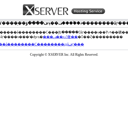
��®�����å��������С���إե�����򥢥åץ����ɤ��Ƥߤޤ��礦
���åץ����ɤ���ˡ�ʤɤϡ�
���ݡ��ȥޥ˥奢��
�򤴻��Ȥ���������
���å��������С��������ȥȥåץڡ���
Copyright © XSERVER Inc. All Rights Reserved.