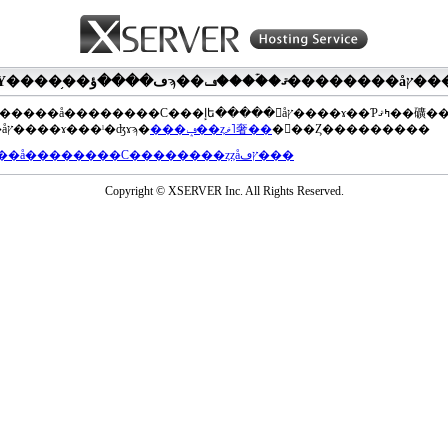
��®�����å��������С���إե�����򥢥åץ����ɤ��Ƥߤޤ��礦
���åץ����ɤ���ˡ�ʤɤϡ�
���ݡ��ȥޥ˥奢��
�򤴻��Ȥ���������
���å��������С��������ȥȥåץڡ���
Copyright © XSERVER Inc. All Rights Reserved.