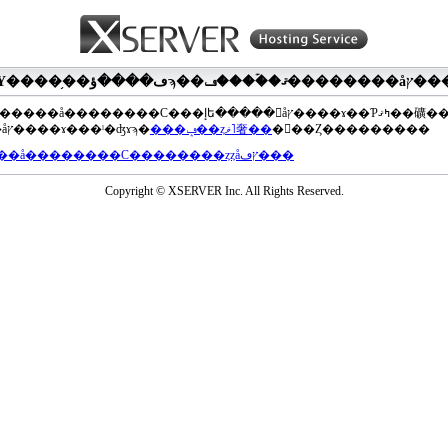
��®�����å��������С���إե�����򥢥åץ����ɤ��Ƥߤޤ��礦
���åץ����ɤ���ˡ�ʤɤϡ�
���ݡ��ȥޥ˥奢��
�򤴻��Ȥ���������
���å��������С��������ȥȥåץڡ���
Copyright © XSERVER Inc. All Rights Reserved.