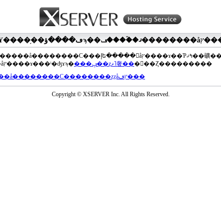
��®�����å��������С���إե�����򥢥åץ����ɤ��Ƥߤޤ��礦
���åץ����ɤ���ˡ�ʤɤϡ�
���ݡ��ȥޥ˥奢��
�򤴻��Ȥ���������
���å��������С��������ȥȥåץڡ���
Copyright © XSERVER Inc. All Rights Reserved.