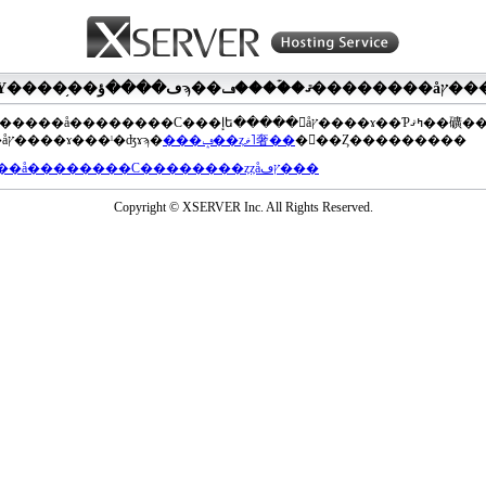
��®�����å��������С���إե�����򥢥åץ����ɤ��Ƥߤޤ��礦
���åץ����ɤ���ˡ�ʤɤϡ�
���ݡ��ȥޥ˥奢��
�򤴻��Ȥ���������
���å��������С��������ȥȥåץڡ���
Copyright © XSERVER Inc. All Rights Reserved.