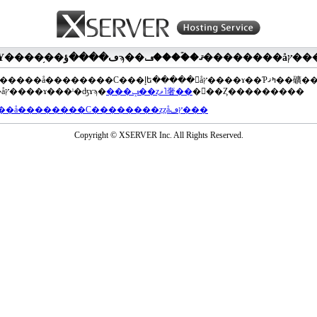
��®�����å��������С���إե�����򥢥åץ����ɤ��Ƥߤޤ��礦
���åץ����ɤ���ˡ�ʤɤϡ�
���ݡ��ȥޥ˥奢��
�򤴻��Ȥ���������
���å��������С��������ȥȥåץڡ���
Copyright © XSERVER Inc. All Rights Reserved.