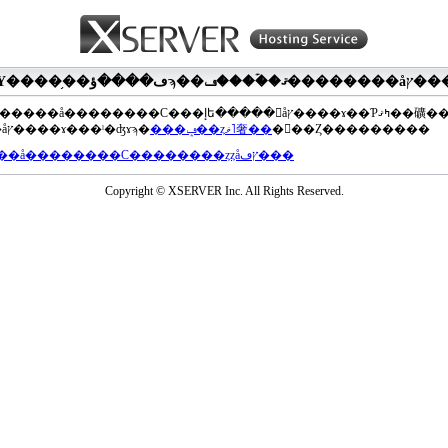
��®�����å��������С���إե�����򥢥åץ����ɤ��Ƥߤޤ��礦
���åץ����ɤ���ˡ�ʤɤϡ�
���ݡ��ȥޥ˥奢��
�򤴻��Ȥ���������
���å��������С��������ȥȥåץڡ���
Copyright © XSERVER Inc. All Rights Reserved.