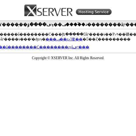
��®�����å��������С���إե�����򥢥åץ����ɤ��Ƥߤޤ��礦
���åץ����ɤ���ˡ�ʤɤϡ�
���ݡ��ȥޥ˥奢��
�򤴻��Ȥ���������
���å��������С��������ȥȥåץڡ���
Copyright © XSERVER Inc. All Rights Reserved.