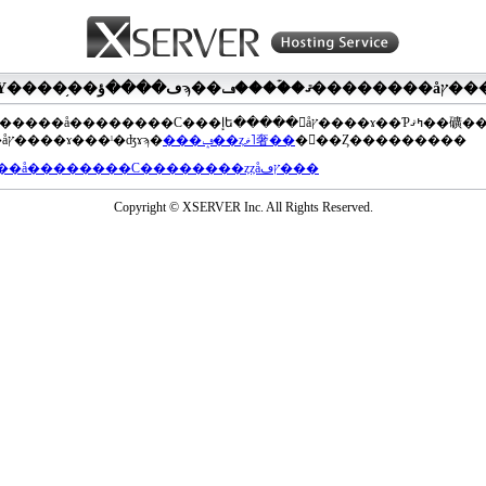
��®�����å��������С���إե�����򥢥åץ����ɤ��Ƥߤޤ��礦
���åץ����ɤ���ˡ�ʤɤϡ�
���ݡ��ȥޥ˥奢��
�򤴻��Ȥ���������
���å��������С��������ȥȥåץڡ���
Copyright © XSERVER Inc. All Rights Reserved.