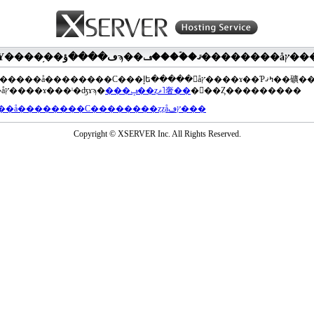
��®�����å��������С���إե�����򥢥åץ����ɤ��Ƥߤޤ��礦
���åץ����ɤ���ˡ�ʤɤϡ�
���ݡ��ȥޥ˥奢��
�򤴻��Ȥ���������
���å��������С��������ȥȥåץڡ���
Copyright © XSERVER Inc. All Rights Reserved.