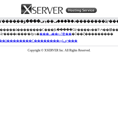
��®�����å��������С���إե�����򥢥åץ����ɤ��Ƥߤޤ��礦
���åץ����ɤ���ˡ�ʤɤϡ�
���ݡ��ȥޥ˥奢��
�򤴻��Ȥ���������
���å��������С��������ȥȥåץڡ���
Copyright © XSERVER Inc. All Rights Reserved.