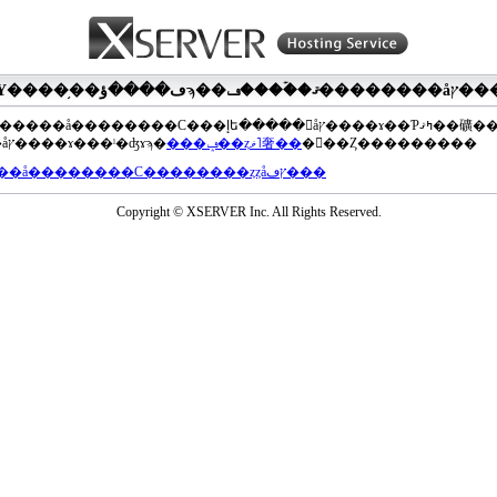
��®�����å��������С���إե�����򥢥åץ����ɤ��Ƥߤޤ��礦
���åץ����ɤ���ˡ�ʤɤϡ�
���ݡ��ȥޥ˥奢��
�򤴻��Ȥ���������
���å��������С��������ȥȥåץڡ���
Copyright © XSERVER Inc. All Rights Reserved.