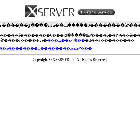
��®�����å��������С���إե�����򥢥åץ����ɤ��Ƥߤޤ��礦
���åץ����ɤ���ˡ�ʤɤϡ�
���ݡ��ȥޥ˥奢��
�򤴻��Ȥ���������
���å��������С��������ȥȥåץڡ���
Copyright © XSERVER Inc. All Rights Reserved.